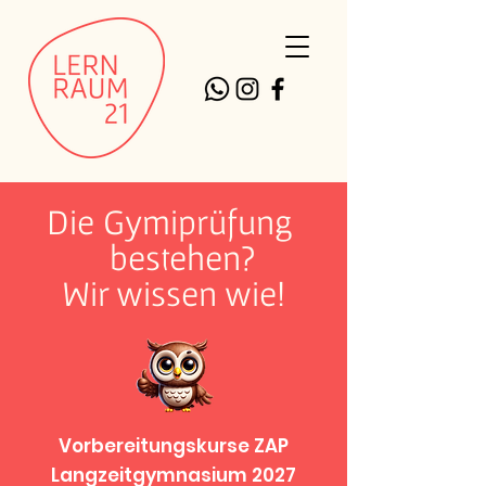
Die Gymiprüfung
bestehen?
Wir wissen wie!
Vorbereitungskurse ZAP
Langzeitgymnasium 2027