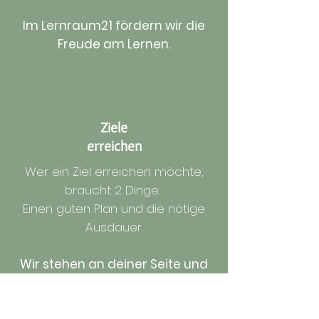
Im Lernraum21 fördern wir die
Freude am Lernen.
Ziele
erreichen
Wer ein Ziel erreichen möchte,
braucht 2 Dinge:
Einen guten Plan und die nötige
Ausdauer.
Wir stehen an deiner Seite und
unterstützen dich
tatkräftig auf deinem